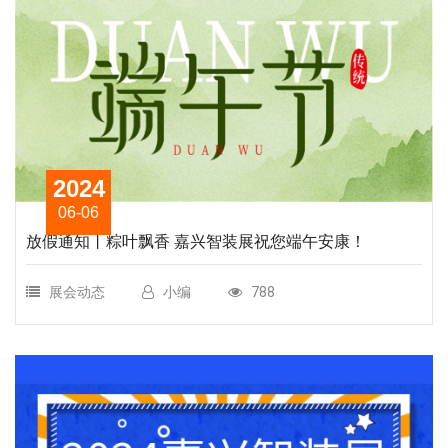
2024
06-06
放假通知丨粽叶飘香 嘉兴智装展祝您端午安康！
展会动态
小编
788