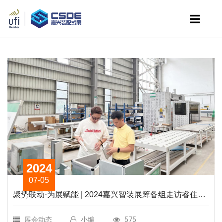
2024
07-05
聚势联动·为展赋能 | 2024嘉兴智装展筹备组走访睿住住
工，共绘行业盛会新蓝图
展会动态
小编
575