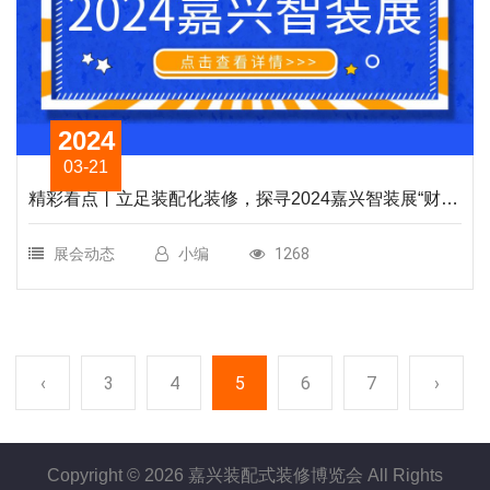
2024
03-21
精彩看点丨立足装配化装修，探寻2024嘉兴智装展“财富
密码”
展会动态
小编
1268
‹
3
4
5
6
7
›
Copyright ©
2026 嘉兴装配式装修博览会 All Rights