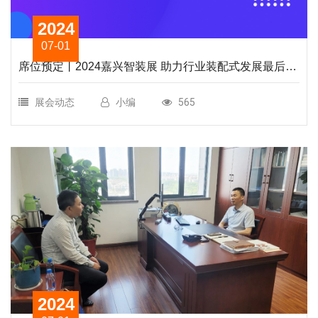
2024
07-01
席位预定丨2024嘉兴智装展 助力行业装配式发展最后一
公里
展会动态
小编
565
2024