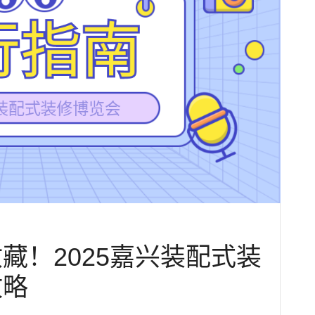
藏！2025嘉兴装配式装
攻略